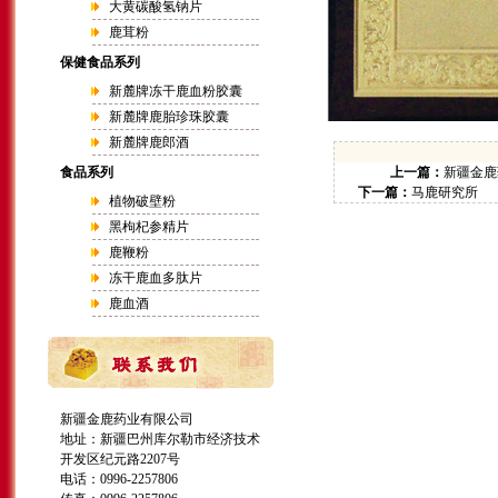
大黄碳酸氢钠片
鹿茸粉
保健食品系列
新麓牌冻干鹿血粉胶囊
新麓牌鹿胎珍珠胶囊
新麓牌鹿郎酒
食品系列
上一篇：
新疆金鹿
下一篇：
马鹿研究所
植物破壁粉
黑枸杞参精片
鹿鞭粉
冻干鹿血多肽片
鹿血酒
新疆金鹿药业有限公司
地址：新疆巴州库尔勒市经济技术
开发区纪元路2207号
电话：0996-2257806