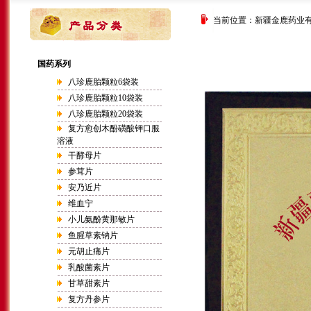
当前位置：
新疆金鹿药业
国药系列
八珍鹿胎颗粒6袋装
八珍鹿胎颗粒10袋装
八珍鹿胎颗粒20袋装
复方愈创木酚磺酸钾口服
溶液
干酵母片
参茸片
安乃近片
维血宁
小儿氨酚黄那敏片
鱼腥草素钠片
元胡止痛片
乳酸菌素片
甘草甜素片
复方丹参片