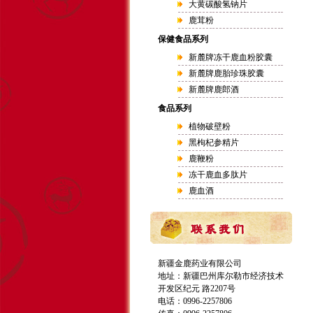
大黄碳酸氢钠片
鹿茸粉
保健食品系列
新麓牌冻干鹿血粉胶囊
新麓牌鹿胎珍珠胶囊
新麓牌鹿郎酒
食品系列
植物破壁粉
黑枸杞参精片
鹿鞭粉
冻干鹿血多肽片
鹿血酒
新疆金鹿药业有限公司
地址：新疆巴州库尔勒市经济技术
开发区纪元 路2207号
电话：0996-2257806