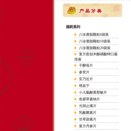
国药系列
八珍鹿胎颗粒6袋装
八珍鹿胎颗粒10袋装
八珍鹿胎颗粒20袋装
复方愈创木酚磺酸钾口服
溶液
干酵母片
参茸片
安乃近片
维血宁
小儿氨酚黄那敏片
鱼腥草素钠片
元胡止痛片
乳酸菌素片
甘草甜素片
复方丹参片