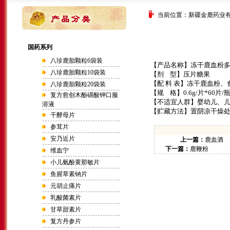
当前位置：
新疆金鹿药业
国药系列
八珍鹿胎颗粒6袋装
【产品名称】冻干鹿血粉
八珍鹿胎颗粒10袋装
【剂
型】压片糖果
【配 料 表】冻干鹿血粉
八珍鹿胎颗粒20袋装
【规
格】
0.6g/
片
*60
片
/
复方愈创木酚磺酸钾口服
【不适宜人群】婴幼儿、
溶液
【贮藏方法】置阴凉干燥
干酵母片
参茸片
安乃近片
上一篇：
鹿血酒
下一篇：
鹿鞭粉
维血宁
小儿氨酚黄那敏片
鱼腥草素钠片
元胡止痛片
乳酸菌素片
甘草甜素片
复方丹参片