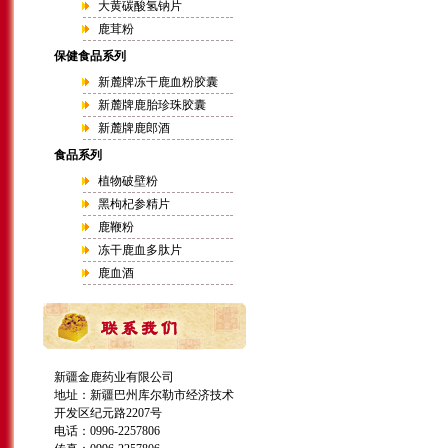
大黄碳酸氢钠片
鹿茸粉
保健食品系列
新麓牌冻干鹿血粉胶囊
新麓牌鹿胎珍珠胶囊
新麓牌鹿郎酒
食品系列
植物破壁粉
黑枸杞参精片
鹿鞭粉
冻干鹿血多肽片
鹿血酒
新疆金鹿药业有限公司
地址：新疆巴州库尔勒市经济技术
开发区纪元路2207号
电话：0996-2257806