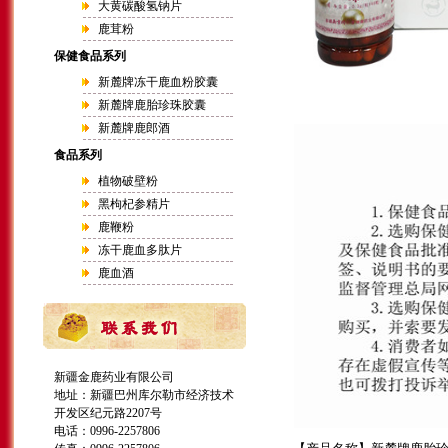
大黄碳酸氢钠片
鹿茸粉
保健食品系列
新麓牌冻干鹿血粉胶囊
新麓牌鹿胎珍珠胶囊
新麓牌鹿郎酒
食品系列
植物破壁粉
黑枸杞参精片
鹿鞭粉
冻干鹿血多肽片
鹿血酒
新疆金鹿药业有限公司
地址：新疆巴州库尔勒市经济技术
开发区纪元路2207号
电话：0996-2257806