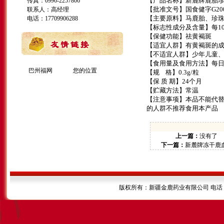
【产品名称】新麓牌鹿胎
传真：0996-2257806
【批准文号】国食健字
G20
联系人：高经理
【主要原料】马鹿胎、珍
电话：17709906288
【标志性成分及含量】每
1
【保健功能】祛黄褐斑
【适宜人群】有黄褐斑的
【不适宜人群】少年儿童
【食用量及食用方法】每
巴州福网
您的位置
【规
格】
0.3g/
粒
【保 质 期】
24
个月
【贮藏方法】常温
【注意事项】本品不能代
的人群不推荐食用本产品
上一篇：
没有了
下一篇：
新麓牌冻干鹿
版权所有：新疆金鹿药业有限公司 电话：099