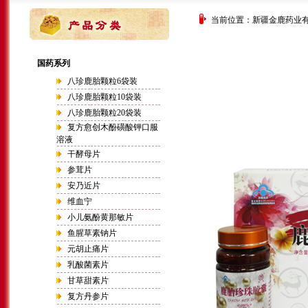
当前位置：
新疆金鹿药业
国药系列
八珍鹿胎颗粒6袋装
八珍鹿胎颗粒10袋装
八珍鹿胎颗粒20袋装
复方愈创木酚磺酸钾口服
溶液
干酵母片
参茸片
安乃近片
维血宁
小儿氨酚黄那敏片
鱼腥草素钠片
元胡止痛片
乳酸菌素片
甘草甜素片
复方丹参片