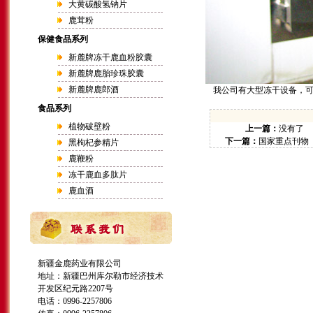
大黄碳酸氢钠片
鹿茸粉
保健食品系列
新麓牌冻干鹿血粉胶囊
新麓牌鹿胎珍珠胶囊
新麓牌鹿郎酒
我公司有大型冻干设备，可
食品系列
植物破壁粉
上一篇：
没有了
下一篇：
国家重点刊物
黑枸杞参精片
鹿鞭粉
冻干鹿血多肽片
鹿血酒
新疆金鹿药业有限公司
地址：新疆巴州库尔勒市经济技术
开发区纪元路2207号
电话：0996-2257806