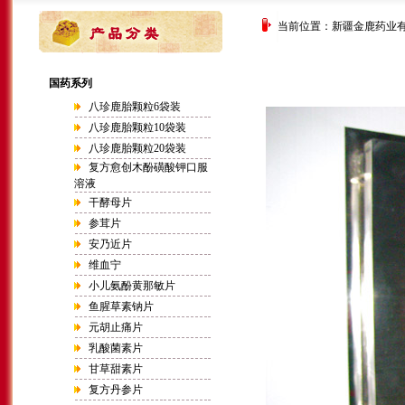
当前位置：
新疆金鹿药业
国药系列
八珍鹿胎颗粒6袋装
八珍鹿胎颗粒10袋装
八珍鹿胎颗粒20袋装
复方愈创木酚磺酸钾口服
溶液
干酵母片
参茸片
安乃近片
维血宁
小儿氨酚黄那敏片
鱼腥草素钠片
元胡止痛片
乳酸菌素片
甘草甜素片
复方丹参片